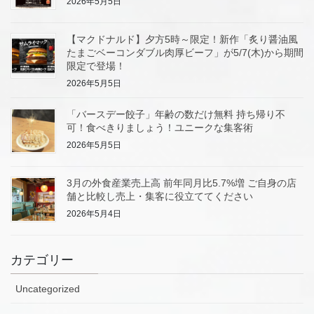
2026年5月5日
【マクドナルド】夕方5時～限定！新作「炙り醤油風
たまごベーコンダブル肉厚ビーフ」が5/7(木)から期間
限定で登場！
2026年5月5日
「バースデー餃子」年齢の数だけ無料 持ち帰り不
可！食べきりましょう！ユニークな集客術
2026年5月5日
3月の外食産業売上高 前年同月比5.7%増 ご自身の店
舗と比較し売上・集客に役立ててください
2026年5月4日
カテゴリー
Uncategorized