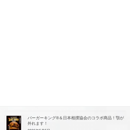
プリで“冷たいうどん100円引き”クーポン配信！自社
アプリに誘導にてファン化＆集客作戦に学びましょ
う！
2026年5月12日
【しゃぶ葉】牛タンフェア！昨年の人気企画を期間限
定にて開催！参考にして集客案を考察します。
2026年5月11日
【丸源ラーメン】丸源通信簿はじめます！ホンネを大
募集！100円引きクーポンGET！リピート集客！
2026年5月7日
【丸源ラーメン】25時まで営業店舗ゾクゾク拡大中！
ライバル店が閉まった後に集客してます。
2026年5月5日
バーガーキング®＆日本相撲協会のコラボ商品！顎が
外れます！