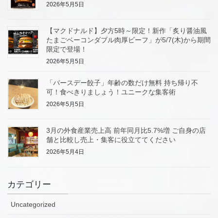
2026年5月5日
【マクドナルド】夕方5時～限定！新作「炙り醤油風
たまごベーコンダブル肉厚ビーフ」が5/7(木)から期間
限定で登場！
2026年5月5日
「バースデー餃子」年齢の数だけ無料 持ち帰り不
可！食べきりましょう！ユニークな集客術
2026年5月5日
3月の外食産業売上高 前年同月比5.7%増 ご自身の店
舗と比較し売上・集客に役立ててください
2026年5月4日
カテゴリー
Uncategorized