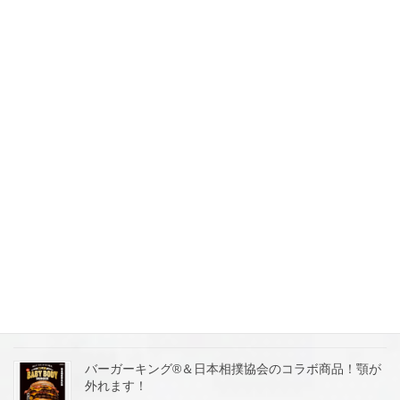
プリで“冷たいうどん100円引き”クーポン配信！自社
アプリに誘導にてファン化＆集客作戦に学びましょ
う！
2026年5月12日
【しゃぶ葉】牛タンフェア！昨年の人気企画を期間限
定にて開催！参考にして集客案を考察します。
2026年5月11日
【丸源ラーメン】丸源通信簿はじめます！ホンネを大
募集！100円引きクーポンGET！リピート集客！
2026年5月7日
【丸源ラーメン】25時まで営業店舗ゾクゾク拡大中！
ライバル店が閉まった後に集客してます。
2026年5月5日
バーガーキング®＆日本相撲協会のコラボ商品！顎が
外れます！