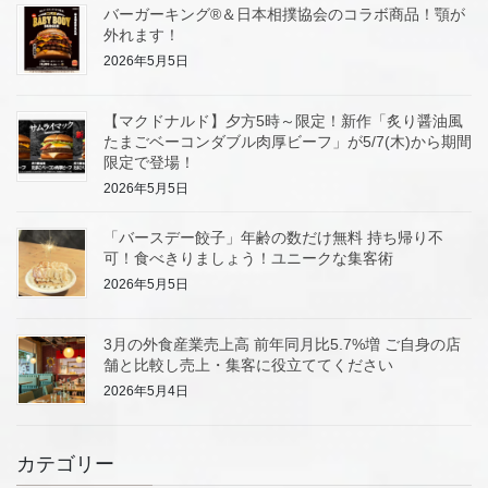
バーガーキング®＆日本相撲協会のコラボ商品！顎が
外れます！
2026年5月5日
【マクドナルド】夕方5時～限定！新作「炙り醤油風
たまごベーコンダブル肉厚ビーフ」が5/7(木)から期間
限定で登場！
2026年5月5日
「バースデー餃子」年齢の数だけ無料 持ち帰り不
可！食べきりましょう！ユニークな集客術
2026年5月5日
3月の外食産業売上高 前年同月比5.7%増 ご自身の店
舗と比較し売上・集客に役立ててください
2026年5月4日
カテゴリー