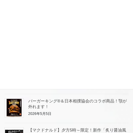
2026年5月12日
【しゃぶ葉】牛タンフェア！昨年の人気企画を期間限
定にて開催！参考にして集客案を考察します。
2026年5月11日
【丸源ラーメン】丸源通信簿はじめます！ホンネを大
募集！100円引きクーポンGET！リピート集客！
2026年5月7日
【丸源ラーメン】25時まで営業店舗ゾクゾク拡大中！
ライバル店が閉まった後に集客してます。
2026年5月5日
バーガーキング®＆日本相撲協会のコラボ商品！顎が
外れます！
2026年5月5日
【マクドナルド】夕方5時～限定！新作「炙り醤油風