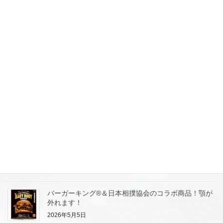
アプリに誘導にてファン化＆集客作戦に学びましょ
う！
2026年5月12日
【しゃぶ葉】牛タンフェア！昨年の人気企画を期間限
定にて開催！参考にして集客案を考察します。
2026年5月11日
【丸源ラーメン】丸源通信簿はじめます！ホンネを大
募集！100円引きクーポンGET！リピート集客！
2026年5月7日
【丸源ラーメン】25時まで営業店舗ゾクゾク拡大中！
ライバル店が閉まった後に集客してます。
2026年5月5日
バーガーキング®＆日本相撲協会のコラボ商品！顎が
外れます！
2026年5月5日