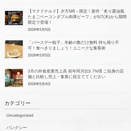
【マクドナルド】夕方5時～限定！新作「炙り醤油風
たまごベーコンダブル肉厚ビーフ」が5/7(木)から期間
限定で登場！
2026年5月5日
「バースデー餃子」年齢の数だけ無料 持ち帰り不
可！食べきりましょう！ユニークな集客術
2026年5月5日
3月の外食産業売上高 前年同月比5.7%増 ご自身の店
舗と比較し売上・集客に役立ててください
2026年5月4日
カテゴリー
Uncategorized
バンクシー