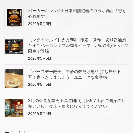
バーガーキング®＆日本相撲協会のコラボ商品！顎が
外れます！
2026年5月5日
【マクドナルド】夕方5時～限定！新作「炙り醤油風
たまごベーコンダブル肉厚ビーフ」が5/7(木)から期間
限定で登場！
2026年5月5日
「バースデー餃子」年齢の数だけ無料 持ち帰り不
可！食べきりましょう！ユニークな集客術
2026年5月5日
3月の外食産業売上高 前年同月比5.7%増 ご自身の店
舗と比較し売上・集客に役立ててください
2026年5月4日