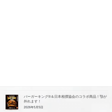
アプリに誘導にてファン化＆集客作戦に学びましょ
う！
2026年5月12日
【しゃぶ葉】牛タンフェア！昨年の人気企画を期間限
定にて開催！参考にして集客案を考察します。
2026年5月11日
【丸源ラーメン】丸源通信簿はじめます！ホンネを大
募集！100円引きクーポンGET！リピート集客！
2026年5月7日
【丸源ラーメン】25時まで営業店舗ゾクゾク拡大中！
ライバル店が閉まった後に集客してます。
2026年5月5日
バーガーキング®＆日本相撲協会のコラボ商品！顎が
外れます！
2026年5月5日