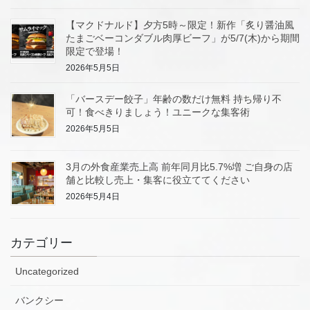
【マクドナルド】夕方5時～限定！新作「炙り醤油風
たまごベーコンダブル肉厚ビーフ」が5/7(木)から期間
限定で登場！
2026年5月5日
「バースデー餃子」年齢の数だけ無料 持ち帰り不
可！食べきりましょう！ユニークな集客術
2026年5月5日
3月の外食産業売上高 前年同月比5.7%増 ご自身の店
舗と比較し売上・集客に役立ててください
2026年5月4日
カテゴリー
Uncategorized
バンクシー