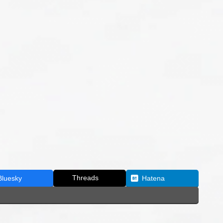
Threads
Bluesky
Hatena