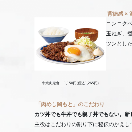
背徳感 ×
ニンニク
玉ねぎ、
ツンとし
牛焼肉定食 1,150円(税込1,265円)
「肉めし岡もと」のこだわり
カツ丼でも牛丼でも親子丼でもない。新
主役はこだわりの割り下に秘伝のかえし