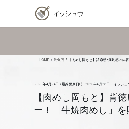
コ
ナ
ン
ビ
テ
ゲ
ン
ー
ツ
シ
へ
ョ
ス
ン
キ
に
ッ
移
HOME
飲食店
【肉めし岡もと】背徳感×満足感の集
プ
動
2026年4月24日
/ 最終更新日時 :
2026年4月28日
イッシュ
【肉めし岡もと】背徳
ー！「牛焼肉めし」を