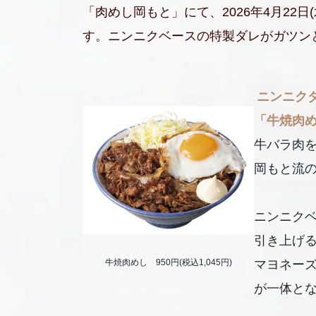
「肉めし岡もと」にて、2026年4月22
す。ニンニクベースの特製ダレがガツン
ニンニク
「牛焼肉め
牛バラ肉
岡もと流
ニンニク
引き上げ
マヨネー
牛焼肉めし 950円(税込1,045円)
が一体と