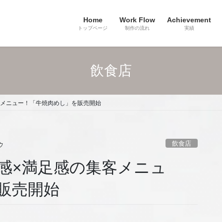
Home
Work Flow
Achievement
トップページ
制作の流れ
実績
飲食店
客メニュー！「牛焼肉めし」を販売開始
飲食店
ウ
感×満足感の集客メニュ
販売開始