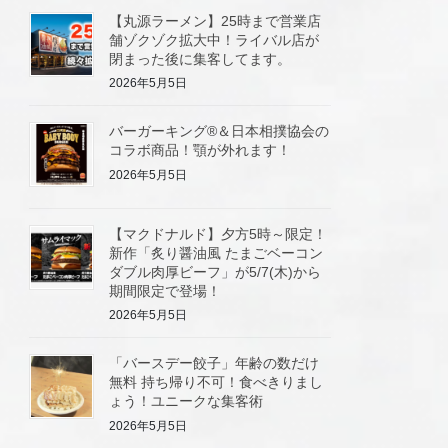
【丸源ラーメン】25時まで営業店
舗ゾクゾク拡大中！ライバル店が
閉まった後に集客してます。
2026年5月5日
バーガーキング®＆日本相撲協会の
コラボ商品！顎が外れます！
2026年5月5日
【マクドナルド】夕方5時～限定！
新作「炙り醤油風 たまごベーコン
ダブル肉厚ビーフ」が5/7(木)から
期間限定で登場！
2026年5月5日
「バースデー餃子」年齢の数だけ
無料 持ち帰り不可！食べきりまし
ょう！ユニークな集客術
2026年5月5日