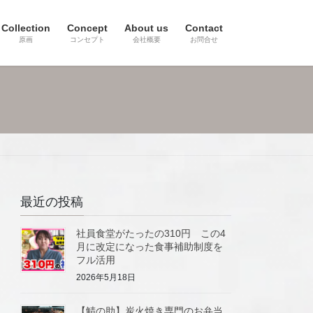
Collection
Concept
About us
Contact
原画
コンセプト
会社概要
お問合せ
最近の投稿
社員食堂がたったの310円 この4
月に改定になった食事補助制度を
フル活用
2026年5月18日
【鯖の助】炭火焼き専門のお弁当