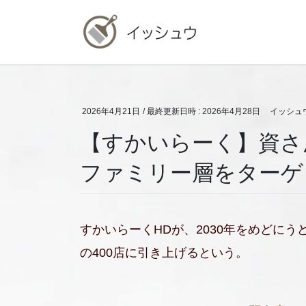
コ
ナ
ン
ビ
テ
ゲ
ン
ー
ツ
シ
へ
ョ
ス
ン
2026年4月21日
/ 最終更新日時 :
2026年4月28日
イッシュ
キ
に
【すかいらーく】資さ
ッ
移
プ
動
ファミリー層をターゲ
すかいらーくHDが、2030年をめどに
の400店に引き上げるという。