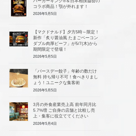
バーガーキング®＆日本相撲協会の
コラボ商品！顎が外れます！
2026年5月5日
【マクドナルド】夕方5時～限定！
新作「炙り醤油風 たまごベーコン
ダブル肉厚ビーフ」が5/7(木)から
期間限定で登場！
2026年5月5日
「バースデー餃子」年齢の数だけ
無料 持ち帰り不可！食べきりまし
ょう！ユニークな集客術
2026年5月5日
3月の外食産業売上高 前年同月比
5.7%増 ご自身の店舗と比較し売
上・集客に役立ててください
2026年5月4日