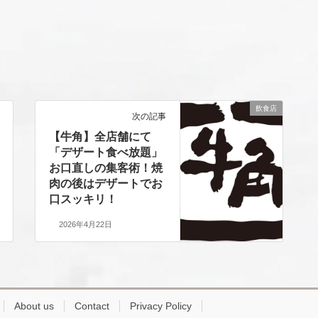
飲食店
次の記事
【牛角】全店舗にて
「デザート食べ放題」
お口直しの集客術！焼
肉の後はデザートでお
口スッキリ！
2026年4月22日
About us
Contact
Privacy Policy