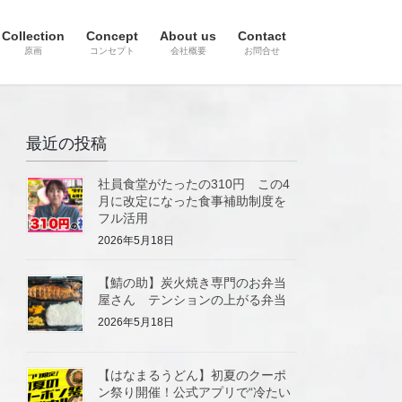
Collection
Concept
About us
Contact
原画
コンセプト
会社概要
お問合せ
最近の投稿
社員食堂がたったの310円 この4
月に改定になった食事補助制度を
フル活用
2026年5月18日
【鯖の助】炭火焼き専門のお弁当
屋さん テンションの上がる弁当
2026年5月18日
【はなまるうどん】初夏のクーポ
ン祭り開催！公式アプリで“冷たい