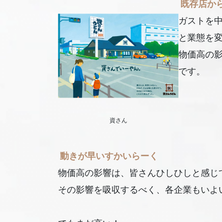
既存店か
ガストを
と業態を
物価高の
です。
資さん
動きが早いすかいらーく
物価高の影響は、皆さんひしひしと感じ
その影響を吸収するべく、各企業もいよ