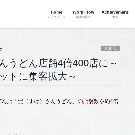
Home
Work Flow
Achievement
トップページ
制作の流れ
実績
飲食店
ウ
んうどん店舗4倍400店に～
ットに集客拡大～
うどん店「資（すけ）さんうどん」の店舗数を約4倍