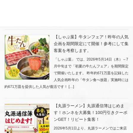
で、はなまる公式アプリにて、初夏のクーポン
祭りとして、冷たいうどん100円引きのお得なスペシャルアプリクーポンを配
信いたします。 アプリ限定 初夏のクーポン祭り配信期間2 […]
【しゃぶ葉】牛タンフェア！昨年の人気
企画を期間限定にて開催！参考にして集
客案を考察します。
「しゃぶ葉」 では、2026年5月14日（木）～7
月中旬まで「初夏の牛たんフェア」を期間限定
で開催いたします。 昨年約671万皿を記録した
人気企画昨年の「牛タン食べ放題」実施時には
約671万皿を提供した人気が復活です！ […]
【丸源ラーメン】丸源通信簿はじめま
す！ホンネを大募集！100円引きクーポ
ンGET！リピート集客！
2026年5月1日より、丸源ラーメンではご来店